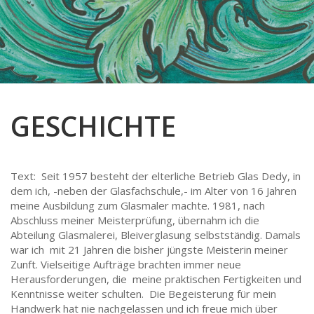
WEIHNACHTSMARKT
GLAS-FUSING
TÜREN & FENSTER
ABSTRAKT
VERKAUF
ENGEL HÄNGEND UND STEHEND
BERUFE
FENSTER
GLASBILDER ENGEL UND SAKRALE
ABSTRAKTE MOTIVE
BLUMEN
HAUSTÜREN
ENGEL UND MEHR…
BERUFSSCHEIBEN
ENGEL
INNENTÜREN
GESCHICHTE
BLUMENBILDER
JUGENDSTIL
KIRCHENFENSTER
ENGEL
KLEINERE FREIE MOTIVE
Text: Seit 1957 besteht der elterliche Betrieb Glas Dedy, in
dem ich, -neben der Glasfachschule,- im Alter von 16 Jahren
JUGENDSTIL
KOPIEN HISTORISCHER BILDER
meine Ausbildung zum Glasmaler machte. 1981, nach
Abschluss meiner Meisterprüfung, übernahm ich die
KLEINERE FREIE MOTIVE
SAKRALE
Abteilung Glasmalerei, Bleiverglasung selbstständig. Damals
war ich mit 21 Jahren die bisher jüngste Meisterin meiner
SAKRALE-, HEILIGEN- MOTIVE
SCHWEIZER STÄNDESCHEIBEN
Zunft. Vielseitige Aufträge brachten immer neue
Herausforderungen, die meine praktischen Fertigkeiten und
Kenntnisse weiter schulten. Die Begeisterung für mein
SCHWEIZER STÄNDESCHEIBEN
STÄDTE & GEBÄUDE
Handwerk hat nie nachgelassen und ich freue mich über