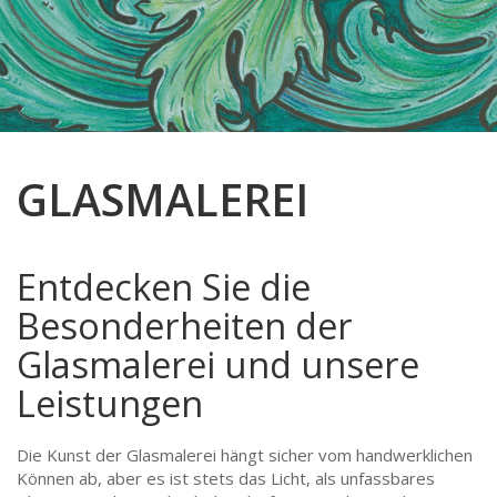
WEIHNACHTSMARKT
GLAS-FUSING
TÜREN & FENSTER
ABSTRAKT
VERKAUF
ENGEL HÄNGEND UND STEHEND
BERUFE
FENSTER
GLASBILDER ENGEL UND SAKRALE
ABSTRAKTE MOTIVE
BLUMEN
HAUSTÜREN
ENGEL UND MEHR…
BERUFSSCHEIBEN
ENGEL
INNENTÜREN
GLASMALEREI
BLUMENBILDER
JUGENDSTIL
KIRCHENFENSTER
ENGEL
KLEINERE FREIE MOTIVE
Entdecken Sie die
Besonderheiten der
JUGENDSTIL
KOPIEN HISTORISCHER BILDER
Glasmalerei und unsere
KLEINERE FREIE MOTIVE
SAKRALE
Leistungen
SAKRALE-, HEILIGEN- MOTIVE
SCHWEIZER STÄNDESCHEIBEN
Die Kunst der Glasmalerei hängt sicher vom handwerklichen
SCHWEIZER STÄNDESCHEIBEN
STÄDTE & GEBÄUDE
Können ab, aber es ist stets das Licht, als unfassbares