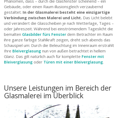
Phänomen, dass – durch die Glasfenster scheinend – ein
STÄDTE, GEBÄUDE
TIERE
Gebäude, oder einen Raum illusionsgleich verzaubernd
gestaltet.
In der Glasmalerei besteht eine einzigartige
TIERMOTIVE
VERSCHIEDENES
Verbindung zwischen Malerei und Licht.
Das Licht belebt
und verändert die Glasscheiben je nach Wetterlage, Tages –
VERSCHIEDENES
WAPPEN
oder Jahreszeit. Während bei einströmendem Tageslicht die
bemalten
Glasbilder fürs Fenster
dem Betrachter im Raum
ihre ganze farbige Stahlkraft zeigen, dreht sich abends das
WAPPEN
Schauspiel um: Durch die Beleuchtung im Innenraum erstrahlt
Ihre
Bleiverglasung
nun von außen betrachtet in hellem
Glanz. Das gilt natürlich auch für komplette
Fenster mit
Bleiverglasung
oder
Türen mit einer Bleiverglasung
.
Unsere Leistungen im Bereich der
Glasmalerei im Überblick