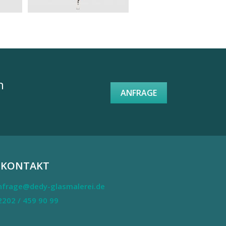
n
ANFRAGE
KONTAKT
nfrage@dedy-glasmalerei.de
2202 / 459 90 99