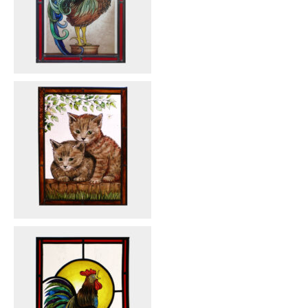
STÄDTE, GEBÄUDE
TIERE
TIERMOTIVE
VERSCHIEDENES
VERSCHIEDENES
WAPPEN
WAPPEN