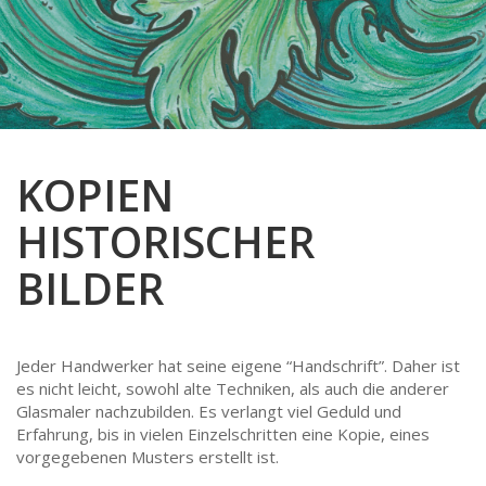
WEIHNACHTSMARKT
GLAS-FUSING
TÜREN & FENSTER
ABSTRAKT
VERKAUF
ENGEL HÄNGEND UND STEHEND
BERUFE
FENSTER
GLASBILDER ENGEL UND SAKRALE
ABSTRAKTE MOTIVE
BLUMEN
HAUSTÜREN
ENGEL UND MEHR…
BERUFSSCHEIBEN
ENGEL
INNENTÜREN
KOPIEN
BLUMENBILDER
JUGENDSTIL
KIRCHENFENSTER
HISTORISCHER
ENGEL
KLEINERE FREIE MOTIVE
BILDER
JUGENDSTIL
KOPIEN HISTORISCHER BILDER
KLEINERE FREIE MOTIVE
SAKRALE
Jeder Handwerker hat seine eigene “Handschrift”. Daher ist
es nicht leicht, sowohl alte Techniken, als auch die anderer
SAKRALE-, HEILIGEN- MOTIVE
SCHWEIZER STÄNDESCHEIBEN
Glasmaler nachzubilden. Es verlangt viel Geduld und
Erfahrung, bis in vielen Einzelschritten eine Kopie, eines
vorgegebenen Musters erstellt ist.
SCHWEIZER STÄNDESCHEIBEN
STÄDTE & GEBÄUDE