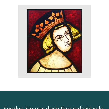
STÄDTE, GEBÄUDE
TIERE
TIERMOTIVE
VERSCHIEDENES
VERSCHIEDENES
WAPPEN
WAPPEN
Senden Sie uns doch Ihre individuelle