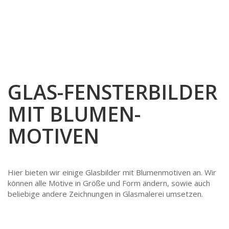
WEIHNACHTSMARKT
GLAS-FUSING
TÜREN & FENSTER
ABSTRAKT
VERKAUF
ENGEL HÄNGEND UND STEHEND
BERUFE
FENSTER
GLASBILDER ENGEL UND SAKRALE
ABSTRAKTE MOTIVE
BLUMEN
HAUSTÜREN
ENGEL UND MEHR…
BERUFSSCHEIBEN
ENGEL
INNENTÜREN
GLAS-FENSTERBILDER
BLUMENBILDER
JUGENDSTIL
KIRCHENFENSTER
MIT BLUMEN-
ENGEL
KLEINERE FREIE MOTIVE
MOTIVEN
JUGENDSTIL
KOPIEN HISTORISCHER BILDER
KLEINERE FREIE MOTIVE
SAKRALE
Hier bieten wir einige Glasbilder mit Blumenmotiven an. Wir
können alle Motive in Größe und Form ändern, sowie auch
SAKRALE-, HEILIGEN- MOTIVE
SCHWEIZER STÄNDESCHEIBEN
beliebige andere Zeichnungen in Glasmalerei umsetzen.
SCHWEIZER STÄNDESCHEIBEN
STÄDTE & GEBÄUDE