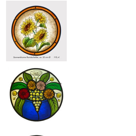
STÄDTE, GEBÄUDE
TIERE
TIERMOTIVE
VERSCHIEDENES
VERSCHIEDENES
WAPPEN
WAPPEN